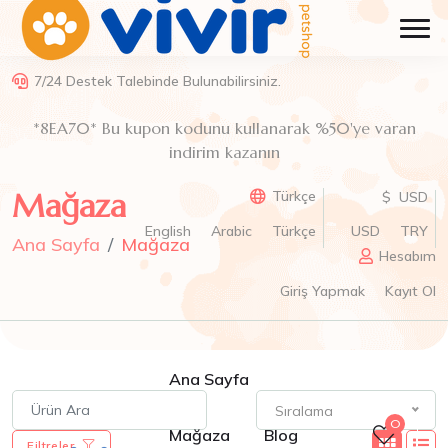
7/24 Destek Talebinde Bulunabilirsiniz.
*8EA70* Bu kupon kodunu kullanarak %50'ye varan
indirim kazanın
Mağaza
Türkçe
$ USD
English
Arabic
Türkçe
USD
TRY
Ana Sayfa
Mağaza
Hesabım
Giriş Yapmak
Kayıt Ol
Ana Sayfa
Sıralama
0
Mağaza
Blog
Filtreler