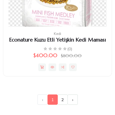
Kedi
Econature Kuzu Etli Yetişkin Kedi Maması
(0)
$400.00
$800.00
‹
1
2
›